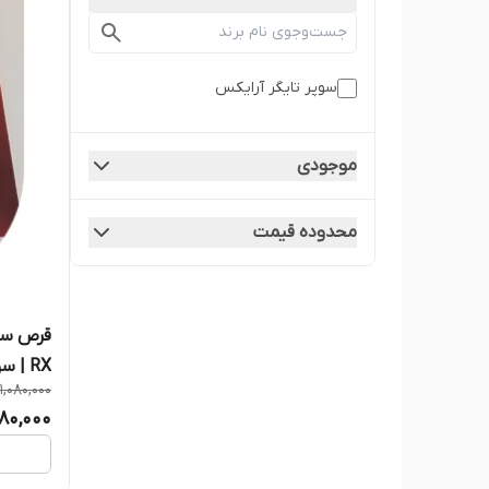
سوپر تایگر آرایکس
موجودی
محدوده قیمت
1,080,000
و اورجی
80,000