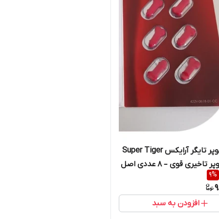
قرص سوپر تایگر آرایکس Super Tiger
RX | سوپر تاخیری قوی – ۸ عددی اصل
9
%
نال
9
افزودن به سبد