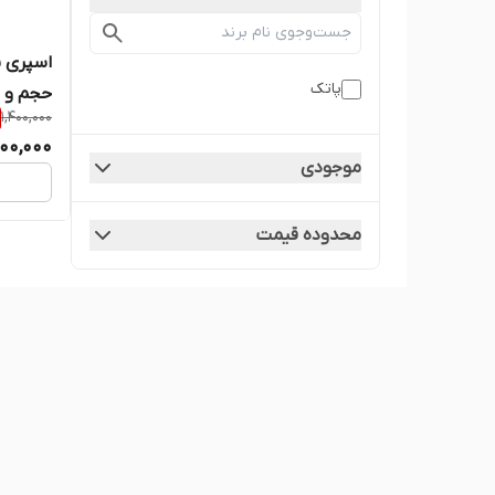
اسپری پ
پاتک
حجم و ق
1,400,000
200,000
موجودی
محدوده قیمت