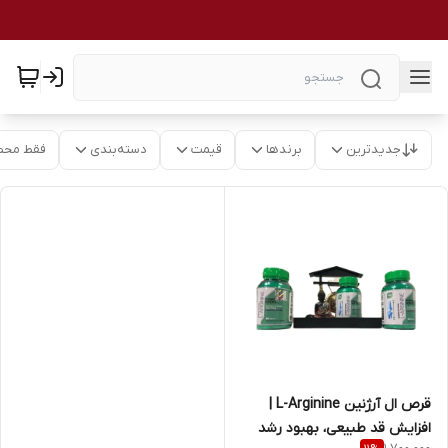
جدیدترین
برندها
قیمت
دسته‌بندی
فقط محص
قرص ال آرژنین L-Arginine |
افزایش قد طبیعی، بهبود رشد