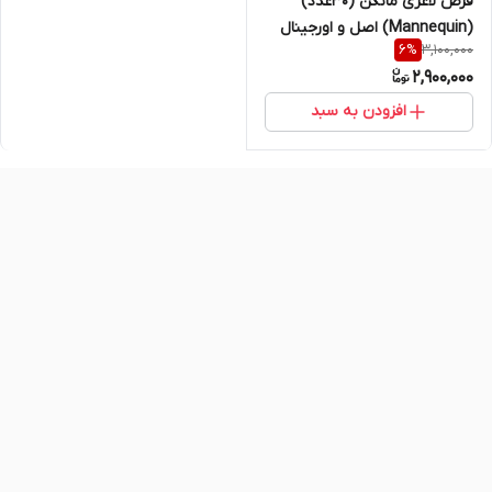
قرص لاغری مانکن (30عدد)
(Mannequin) اصل و اورجینال
3,100,000
6
%
2,900,000
افزودن به سبد