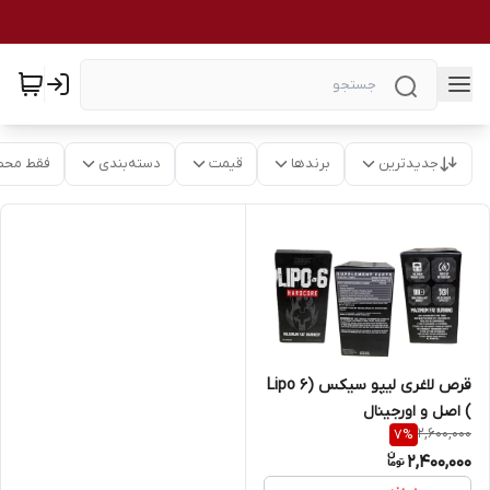
جدیدترین
برندها
قیمت
دسته‌بندی
فقط محص
قرص لاغری لیپو سیکس (Lipo 6
) اصل و اورجینال
2,600,000
7
%
2,400,000