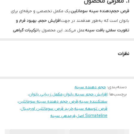
۱. معرفی محصول
قرص حجم‌دهنده سینه سوماتلین
یک مکمل تخصصی و حرفه‌ای برای
بانوان است که به‌طور هدفمند در جهت
افزایش حجم، بهبود فرم و
تقویت سفتی بافت سینه
عمل می‌کند. این محصول با
ترکیبات گیاهی
استاندارد
و فرمول علمی، باعث فعال‌سازی روند رشد بافت سینه،
افزایش
لطافت پوست
و بهبود ظاهر بالاتنه می‌شود.
نظرات
⸻
۲. ویژگی‌ها و مزایا
•
افزایش حجم سینه به‌صورت طبیعی و مطمئن
دسته‌بندی
:
حجم دهنده سینه
•
بهبود فرم و برجستگی بافت سینه
برچسب‌ها :
افزایش حجم سینه بانوان
،
مکمل زیبایی بانوان
،
• افزایش
سفتی و استحکام پوست سینه
سفتکننده سینه
،
قرص حجم دهنده سینه سوماتلین
،
• کمک به
لطافت، نرمی و شادابی پوست ناحیه سینه
قرص توسعه سینه
،
خرید قرص سوماتلین اورجینال
،
Somateline اصل
،
فرمدهی سینه
• اثرگذاری
قابل‌اعتماد و تدریجی
• مناسب برای بانوان
با حجم کم یا کاهش یافته پس از زایمان یا کاهش