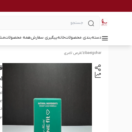
دسته‌بندی محصولات
خانه
پیگیری سفارش
همه محصولات
مشا
zibaeigohar
/
قرص لاغری
اش
30
al
بر
دس
بر