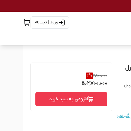
ورود | ثبت‌نام
کنترل
6
%
2,900,000
2,700,000
Chol
افزودن به سبد خرید
 گیاهی
،