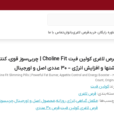
وره رایگان خرید
قرص لاغری
بانوان
تماس با ما
قرص لاغری کولین فیت Choline Fit | چربی‌سوز قوی، 
تها و افزایش انرژی – ۳۰ عددی اصل و اورجینال
ine Fit Slimming Pills | Powerful Fat Burner, Appetite Control and Energy Booster – 
Count, Origin
ند:
کولین فیت
ته‌بندی
:
قرص لاغری
چسب‌ها :
مکمل گیاهی
،
انرژی روزانه
،
محصول اصل و اورجینال
،
چربیسوز
قرص لاغری کولین فیت
،
قرص ۳۰ عددی