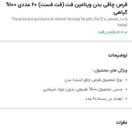
قرص چاقی بدن ویتامین فت (فت فست) 60 عددی 100%
گیاهی
The price and purchase of vitamin fat body fat pills (fat f) 60 pieces, 100%
herbal
برند:
ویتامین فت
توضیحات
ویژگی های محصول :
نوع محصول:قرص چاق کننده بدن
جنس محصول:100% طبیعی بدون مواد شیمایی
تعداد در بسته:60 عدد
اندام هدف:سینه ها, باسن, بازو ها, ران ها, صورت, گونه و لب
جنسیت:خانم‌ها و آقایان
نظرات
مناسب برای سنین:12 سال به بالا