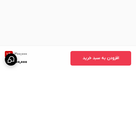
لب‌ها:
قرص چاقی بدن ویتامین فت حاوی ترکیباتی است که به
افزایش حجم و خوش‌فرم شدن باسن، سینه، صورت، گونه‌ها و لب‌ها
کمک می‌کند.
توجه داشته باشید که قبل از استفاده از هر نوع مکمل یا قرص، بهتر
است با متخصان صلاحیت دار در این زمینه مشورت کنید و
دستورالعمل‌ها و راهنمایی‌های مصرف را به دقت رعایت نمایید.
1,300,000
7
%
افزودن به سبد خرید
1,200,000
برگشت به بالا