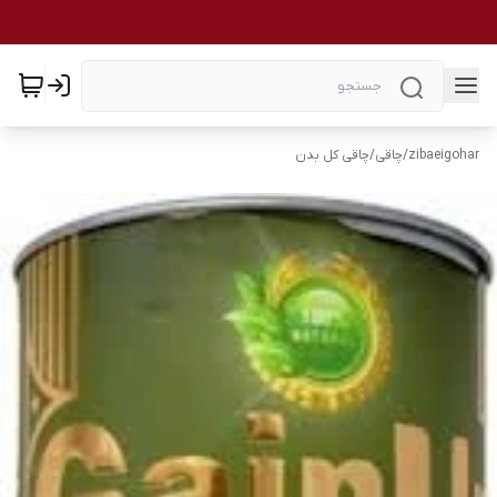
zibaeigohar
/
چاقی
/
چاقی کل بدن