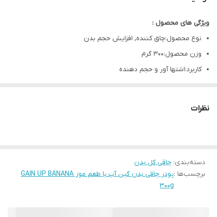
ویژگی های محصول :
نوع محصول:چاق کننده, افزایش حجم بدن
وزن محصول:300 گرم
کاربرد:اشتها آور و حجم دهنده
تاریخ مصرف:24 ماه پس از تولید
اندام هدف:باسن, گونه ها, بازو, ران, سینه ها
نظرات
مجوز:دارای تاییدیه FDA (سازمان غذا و دارو)
مصرف:روزی دوبار یک قاشق مرباخوری همراه آب
میزان تاثیر:7 الی 10 کیلو در ماه
دسته‌بندی
:
جنسیت:خانم‌ها و آقایان
چاقی کل بدن
برچسب‌ها :
پودر چاقی بدن گین آپ با طعم موز GAIN UP BANANA
مناسب برای:بزرگسالان
300g
عوارض جانبی:ندارد
افزایش میل غذا خوردن و تقویت دستگاه گوارش