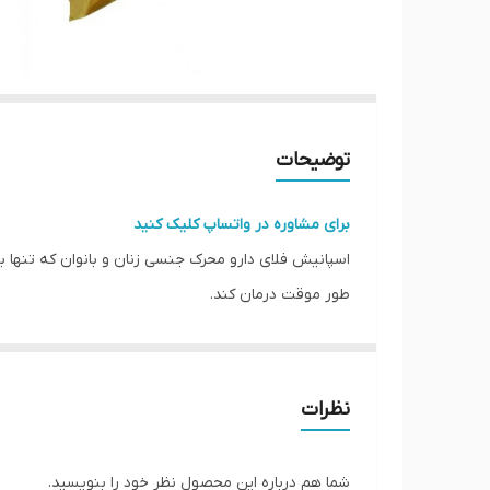
توضیحات
برای مشاوره در واتساپ کلیک کنید
طور موقت درمان کند.
اسپنیش گلد فلای (Spanish Gold Fly)
كاربرد قطره محرک اسپانیش گلد فلای برای جذب انرژي و
حاوي ذرات تقويت كننده لازم در شكل يك فرمول به خوبي 
نظرات
عملكرد لذت و رضايت بالارفته، بنابراين هركس كه از 
اسپانيش فلاي مايعي است كه از سوسك هاي ساكن اسپانيا
شما هم درباره این محصول نظر خود را بنویسید.