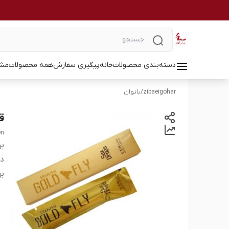
دسته‌بندی محصولات
خانه
پیگیری سفارش
همه محصولات
مشا
zibaeigohar
/
بانوان
ق
en
بر
دس
بر