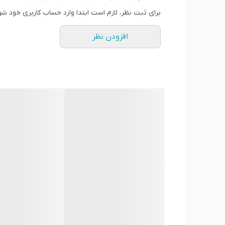
دعوت به عمل مي آورند. اين مايع هم اكنون در لابراتوآر
برای ثبت نظر، لازم است ابتدا وارد حساب کاربری خود شو
محرک جنسی زنان گلد فلای
افزودن نظر
محرک جنسی گلد فلای ميتواند سبب افزايش انگيزه و تحر
برقراري رابطه جنسي آماده سازد.
هر بسته از اسپانيش فلاي محتوي ۵ ميلي ليتر از ژل مذكور مي باشد.
قطره محرك ( اسپانيش گلد فلاي )
برخي از امكانات و قابليتها:
. تنها كافي است مقدار كمي از اين ژل را در نوشيدني همسر خود قبل راب
• دقت نماييد كه اين نوشیدنی تنها بايد توسط كسي نوش
• جهت تحريك در آقايان استفاده نكنيد.
• اين محصول فقط براي متاهلها ميباشد كه با اين هدف
• اين دارو جديد بوده و بااسپنيش فلاي قرمز رنگ كاملا