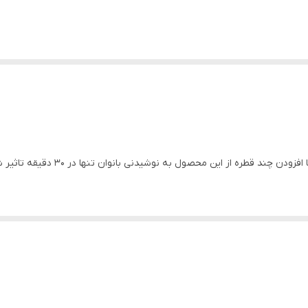
اسپانیش فلای دارو محرک جنسی زنان و 
 افزايش ميل جنسي بانوان میباشد.
متعادل شده براي جذب انرژي و افزايش ميل جنسي نه تنها در افراد مسن بلكه 
اين محصول استفاده ميكند احساس خوشايندتري براي يك زندگي فعال وشاد خواه
 استخراج ميشود. توسط اثر شيميايي اين مايع ، سوسكهاي نر ، سوسك هاي ماده