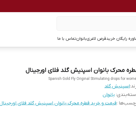
وره رایگان خرید
قرص لاغری
بانوان
تماس با ما
طره محرک بانوان اسپنیش گلد فلای اورجینال
Spanish Gold Fly Original Stimulating drops for wom
ند:
اسپنیش گلد
ته‌بندی
:
بانوان
چسب‌ها :
قیمت و خرید قطره محرک بانوان اسپنیش گلد فلای اورجینال