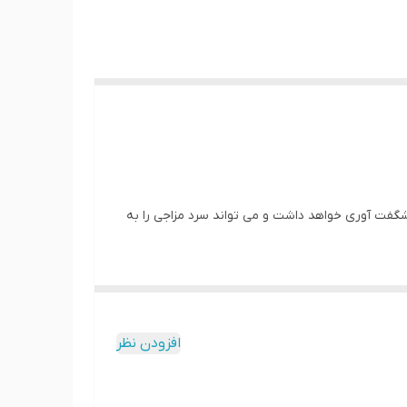
بانوان که تنها با افزودن چند قطره از این محصول به نوشیدنی بانوان تنها در 30 دقیقه تاثیر شگفت آوری خواهد داشت و می تواند سرد مزاجی را به
براي افراد جوان نيز قابل استفاده است. با اين
افزودن نظر
د داشت.
 را فريب داده و از آنها براي برقراري رابطه جنسي