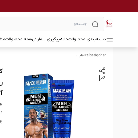
دسته‌بندی محصولات
خانه
پیگیری سفارش
همه محصولات
مشا
zibaeigohar
/
اقایان
ر
آ
بر
دس
بر