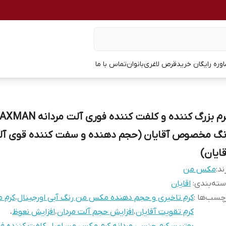
وره رایگان خرید
قرص لاغری
بانوان
تماس با ما
نگ مخصوص آقایان (حجم دهنده و سفت کننده قوی آ
قایان)
ند:
مکس من
ته‌بندی
:
اقایان
چسب‌ها :
کرم تاخیری و حجم دهنده مکس من رنگ آبی اورجینال
،
کرم 
کرم تقویت آقایان
،
افزایش حجم آلت مردان
،
افزایش نعوظ
،