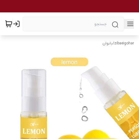
zibaeigohar
/
بانوان