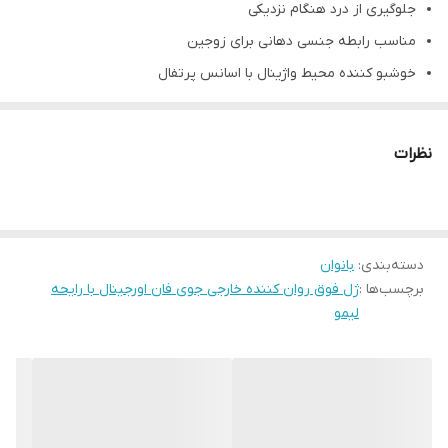
جلوگیری از درد هنگام نزدیکی
مناسب رابطه جنسی دهانی برای زوجین
خوشبو کننده محیط واژینال با اسانس پرتفال
جلوگیری از عفونت های قارچی و باکتریایی
بدون ایجاد عارضه و حساسیت
نظرات
مرطوب کننده و تنظیم کننده PH
اگر مدت زمان رابطه جنسی برای شما مهم است و قصد دارید ژلی
داشته باشید که هنگام رابطه، کمتر از آن استفاده کرده و دوام
دسته‌بندی
:
بانوان
بیشتری داشته باشد، ژل روان کننده خارجی جویفان رو بهتون
برچسب‌ها :
ژل فوق روان کننده خارجی جوی فان اورجینال با رایحه
پیشنهاد میکنم
لیمو
ژل روان کننده خارجی جویفان با رایحه های مختلف، یک ژل همه کاره
برای روان کردن و مرطوب کردن نواحی تناسلی زنان و افزایش لذت
میباشد و علاوه بر از بین بردن بوی نامطبوع ترشحات واژنی، باعث
خیس و لیز شدن زیاد واژن می گردد و کاملا از درد جلوگیری می کند و