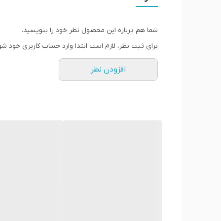
* کمک به
کاهش شکنندگی و ریزش ناشی از کمبودهای تغ
* کمک به
رشد و افزایش استحکام مو
شما هم درباره این محصول نظر خود را بنویسید.
* کمک به
تقویت ناخن‌های شکننده
برای ثبت نظر، لازم است ابتدا وارد حساب کاربری خود شو
* کمک به
افزایش حجم و ضخامت ظاهری مو
افزودن نظر
*
حاوی ویتامین‌ها، روی (زینک) و اسیدهای چرب ضروری
* مناسب
برای خانم‌ها و آقایان
* بسته‌بندی
۱۲۰ عددی
*
اصل و اورجینال
⸻
3. ترکیبات کلیدی
*
بیوتین (ویتامین B8)
برای حفظ سلامت مو
*
زینک (روی)
برای حفظ سلامت مو و ناخن
*
ویتامین B6
برای کمک به سنتز کراتین
*
ویتامین‌های B2، B5، C و E