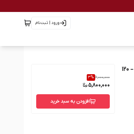
ورود | ثبت‌نام
قرص فیتو فانر Phytophanère | تقویت‌کننده مو و ناخن – ۱۲۰
3
%
6,000,000
5,800,000
افزودن به سبد خرید