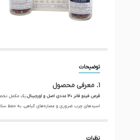
توضیحات
1. معرفی محصول
قرص فیتو فانر ۱۲۰ عددی اصل و اورجینال
یک مکمل تخص
اسیدهای چرب ضروری و عصاره‌های گیاهی، به حفظ سلامت مو و 
مصرف
طراحی شده است.
⸻
2. ویژگی‌ها و مزایا
نظرات