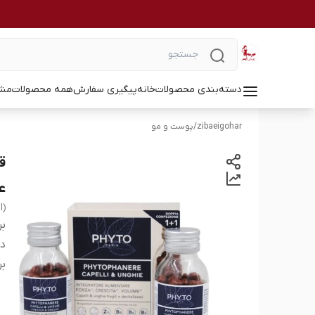
دسته‌بندی محصولات
خانه
پیگیری سفارش
همه محصولات
مشا
zibaeigohar
/
پوست و مو
ع
l)
بر
دس
بر