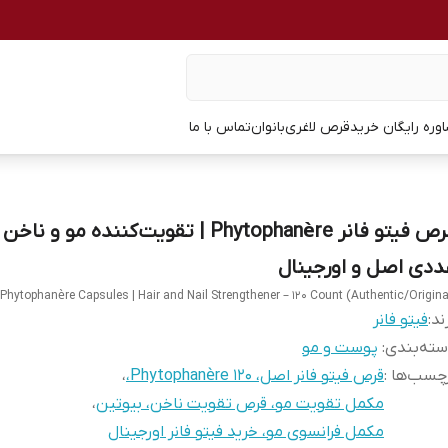
وره رایگان خرید
قرص لاغری
بانوان
تماس با ما
ددی اصل و اورجینال
Phytophanère Capsules | Hair and Nail Strengthener – 120 Count (Authentic/Origina
ند:
فیتو فانر
ته‌بندی
:
پوست و مو
چسب‌ها :
قرص فیتو فانر اصل، Phytophanère 120،
،
مکمل تقویت مو، قرص تقویت ناخن، بیوتین
،
مکمل فرانسوی مو، خرید فیتو فانر اورجینال