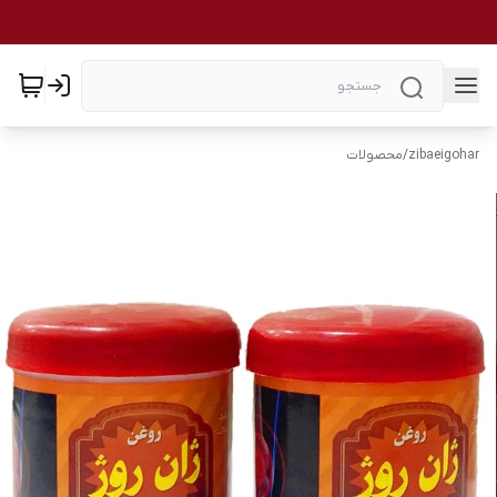
zibaeigohar
/
محصولات