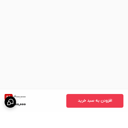
ضدالتهابی آن است.
مواد تشکیل دهنده روغن ضد درد ژان روژ به عنوان ضد التهاب‌ها
شناخته شده‌اند و میتوانند از التهابات مفاصل و عضلات باعث شده
تسکین و خوب ایجاد کند.
به همین دلیل، استفاده از این روغن می‌تواند بهبود عوارض بیماری‌هایی
مانند آرتروز و التهاب مفاصل کمک کند.
روغن ضد درد ژان روژ دارای ترکیبات طبیعی منحصر به فردی است که
دارای خواص ضدالتهابی و ضدرد قدرتمند هستند.
وقتی این روغن را به نقاط دردناک و التهابی مالیده و ماساژ می‌دهید،
شگفت‌انگیزترین تجربه تسکین را دریافت خواهید کرد.
این ترکیبات طبیعی می‌توانند به سرعت درد و التهاب را کاهش داده و
1,400,000
14
%
افزودن به سبد خرید
احساس آرامش و راحتی را برای شما فراهم کند.
1,200,000
تأثیرات ضد درد:
روغن ضد درد ژان روژ دارای خواص تسکین دهنده قوی است.