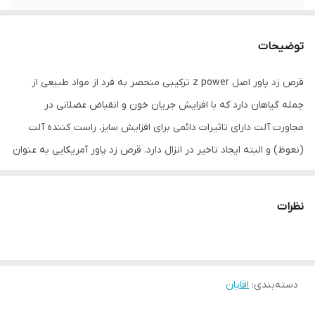
ویژگی3
ایجاد تاخیری قوی در انزال
توضیحات
ویژگی4
تاخیری
قرص زد پاور اصل z power ترکیبی منحصر به فرد از مواد طبیعی از
ویژگی 5
فاقد ترامادول
جمله گیاهان دارد که با افزایش جریان خون و انقباض عضلانی در
ویژگی6
۱۰۰% گیاهی و بدون عوارض جانبی
مجاورت آلت دارای تاثیرات دائمی برای افزایش سایز، راست کننده آلت
(نعوظ) و البته ایجاد تاخیر در انزال دارد. قرص زد پاور آمریکایی به عنوان
یک داروی چند منظوره مختص افرادی تولید شده است که مدام از
اختلالات جنسی مانند اختلال در نعوظ و زودانزالی رنج می‌برند و از سایز
نظرات
آلت خود رضایت ندارند.
قرص زد پاور چیست؟
قرص زد پاور با دوز 200 میلی گرمی به درمان نعوظ مردانه می پردازد و
دسته‌بندی
:
اقایان
هم چنین با ایجاد تاخیری توانایی افزایش مدت زمان انزال را تا 35 دقیقه
را دارد. دوز مصرفی 200 میلی گرم بالاست. درحقیقت 10 برابر از قرص