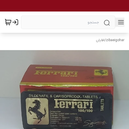
zibaeigohar
/
اقایان