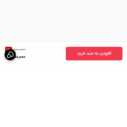
⸻
نتیجه‌گیری
قرص بیگ پنیس اصل آمریکایی
یک مکمل قدرتمند برای
افزایش حجم،
کنترل انزال و تقویت نعوظ
آقایان است که با ترکیبات گیاهی و علمی خود،
تأثیری ایمن و پایدار ایجاد می‌کند.
1,800,000
11
%
برای تهیه نسخه
اصل و اورجینال
، از فروشگاه معتبر زیبایی گوهر
خرید
افزودن به سبد خرید
1,600,000
کنید.
برگشت به بالا