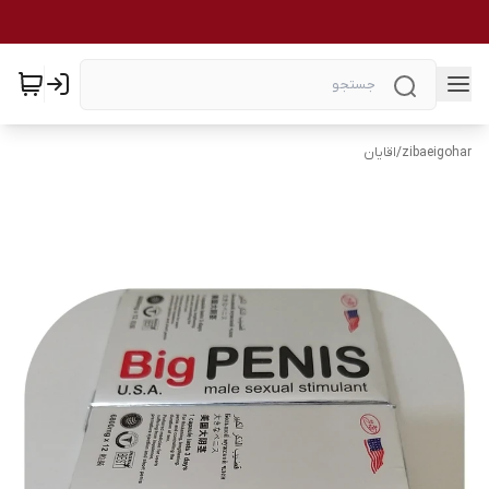
zibaeigohar
/
اقایان