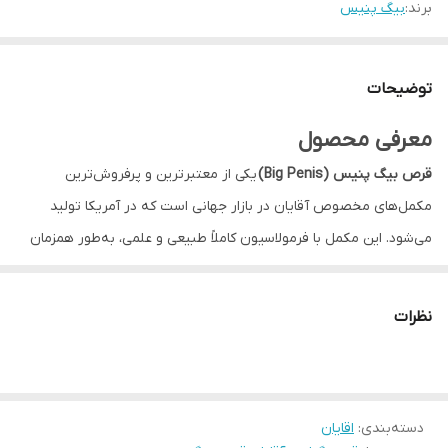
برند:
بیگ پنیس
توضیحات
معرفی محصول
قرص بیگ پنیس (Big Penis)
یکی از معتبرترین و پرفروش‌ترین
مکمل‌های مخصوص آقایان در بازار جهانی است که در آمریکا تولید
می‌شود. این مکمل با فرمولاسیون کاملاً طبیعی و علمی، به‌طور همزمان
موجب
افزایش حجم، بهبود نعوظ، تقویت عملکرد جنسی و کنترل
انزال
می‌گردد.
نظرات
با استفاده منظم از این محصول، جریان خون در اندام تناسلی افزایش
یافته و عملکرد طبیعی بدن در طول رابطه بهبود می‌یابد، بدون نیاز به
داروهای شیمیایی یا تزریقی.
دسته‌بندی
:
اقایان
⸻