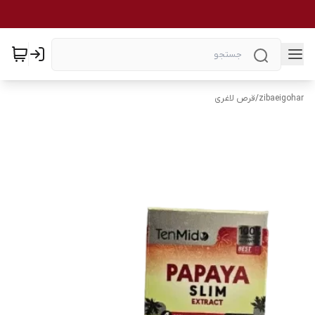
zibaeigohar
/
قرص لاغری