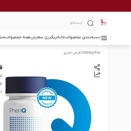
دسته‌بندی محصولات
خانه
پیگیری سفارش
همه محصولات
مشا
zibaeigohar
/
قرص لاغری
قرص
al
بر
دس