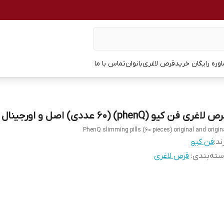
وره رایگان خرید
قرص لاغری
بانوان
تماس با ما
 لاغری فن کیو (phenQ) (60 عددی) اصل و اورجینال
PhenQ slimming pills (60 pieces) original and origin
ند:
فن کیو
ته‌بندی
:
قرص لاغری