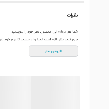
نظرات
فرمولاسیون پیشرفته ساخت کشور آلمان تولید شده و به 
مطلوبی نگرفته‌اند، انتخابی ایده‌آل برای کاهش وزن سری
شما هم درباره این محصول نظر خود را بنویسید.
قرص لاغری فن کیو (phenQ) (60 عددی) نه تنها به عنوان یک
برای ثبت نظر، لازم است ابتدا وارد حساب کاربری خود شو
با افزایش شدید متابولیسم بدن، فرآیند چربی‌سوزی را ت
۵ برابر چربی سوزی بیشتر با فن کیو!!
افزودن نظر
ویژگی‌های اصلی PhenQ
ترکیب 60 عدد قرص (Tablet): هر بسته از این محصول شامل 60 قرص است.
چربی‌سوزی قوی: PhenQ به عنوان یک چربی‌سوز قوی، به کاهش سریع چربی‌های بدن کمک می‌کند.
کنترل اشتها: این قرص نه تنها چربی‌سوزی می‌کند، بلک
افزایش متابولیسم: PhenQ متابولیسم بدن را به طور قابل توجهی افزایش می‌دهد، که این امر منجر به چربی‌سوزی بیشتر می‌شود.
مناسب برای افرادی با زمان محدود برای ورزش: کپسول لا