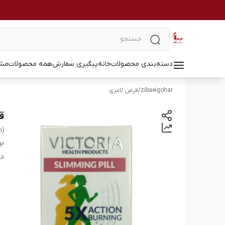
دسته‌بندی محصولات
خانه
پیگیری سفارش
همه محصولات
مشا
zibaeigohar
/
قرص لاغری
قر
m)
بر
دس