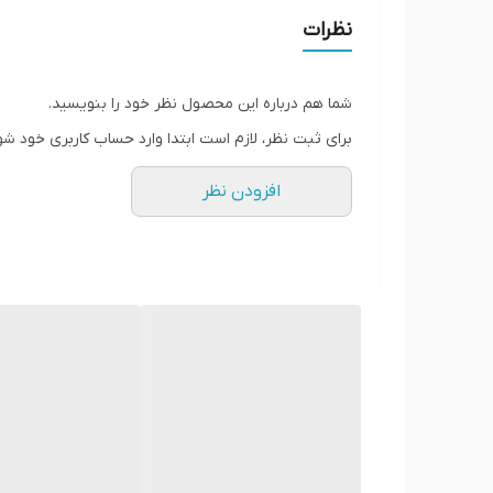
دارای ویتامین
نظرات
جلوگیری از چروک صورت
جلوگیری از ریزش مو
شما هم درباره این محصول نظر خود را بنویسید.
کاهش اشتها
برای ثبت نظر، لازم است ابتدا وارد حساب کاربری خود شو
فواید مولتی ویتامین ویکتوریا
افزودن نظر
مو:
از ریزش مو جلوگیری می کند، مو را تقویت می ک
مغز:
تقویت حافظه و کاهش استرس
عضله:
افزایش توده عضلانی در ورزشکاران، ترمیم سر
قلب:
عروق بدن را بهبود می بخشد، گردش خون را ب
کبد:
جلوگیری از بیماری کبد، بهبود دیابت
معده:
کمک به بهبود هضم، کاهش خطر ابتلا به سرط
کلیه ها:
کمک به بیماران مبتلا به نارسایی کلیه
استخوان ها:
افزایش استحکام استخوان، افزایش استح
ترکیبات قرص لاغری ویکتوریا اسلیم مولتی ویتامین (Victoria Slim)