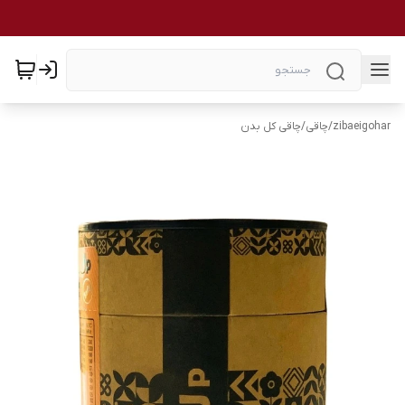
zibaeigohar
/
چاقی
/
چاقی کل بدن