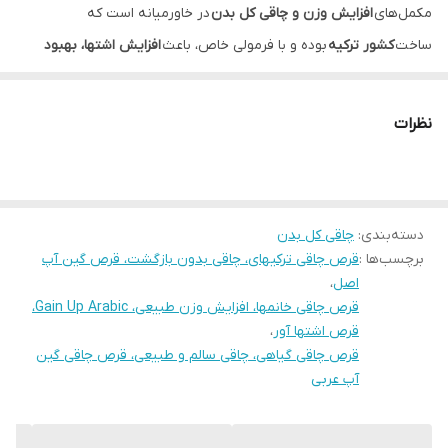
مکمل‌های
افزایش وزن و چاقی کل بدن
در خاورمیانه است که
ساخت
کشور ترکیه
بوده و با فرمولی خاص، باعث
افزایش اشتها، بهبود
جذب مواد غذایی و افزایش حجم بدن به‌صورت طبیعی و بدون
عوارض
می‌شود.
نظرات
این محصول مناسب افرادی است که از
لاغری مفرط، ضعف بدنی یا
کم‌اشتها بودن
رنج می‌برند و می‌خواهند به‌صورت سالم و تدریجی به
اندام ایده‌آل و پرتر برسند.
دسته‌بندی
:
چاقی کل بدن
⸻
برچسب‌ها :
قرص چاقی ترکیهای، چاقی بدون بازگشت، قرص گین آپ
ویژگی‌ها و مزایا
اصل
،
•
افزایش اشتها و میل به غذا خوردن
قرص چاقی خانمها، افزایش وزن طبیعی، Gain Up Arabic،
قرص اشتها آور
،
•
افزایش وزن طبیعی و تدریجی در کل بدن
قرص چاقی گیاهی، چاقی سالم و طبیعی، قرص چاقی گین
• چاقی یکنواخت بدون تجمع چربی موضعی
آپ عربی
• افزایش انرژی، تقویت سیستم ایمنی و بهبود عملکرد گوارش
• مناسب برای
خانم‌ها و آقایان