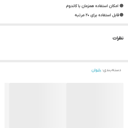
🟣 امکان استفاده همزمان با کاندوم
🟣 قابل استفاده برای 20 مرتبه
🟣 بهترین محرک و تشدید ارگاسم بانوان
🟣 بدون بو، عط و پارابن
نظرات
🟣 حجم 10 میل
🟣 تاریخ انقضا 2024/11
نحوه مصرف: کافیست فقط چند قطره از ژل تحریک کننده ارگاسم را روی
دسته‌بندی
:
بانوان
کلیتوریس مالیده و به آرامی ماساژ دهید.
این ژل روان کننده نیست، بنابراین ۲ تا ۳ قطره کافی خواهد بود.
توجه🔔:
ژل تحریک کننده فوری ارگاسم بانوان دورکس Orgasm Jel
Intense در زیبایی گوهر، اورجینال است و با نمونه های کپی در بازار کاملاً
متفاوت است.
لطفاً سلامت خود را با قیمت تعویض نکنید.