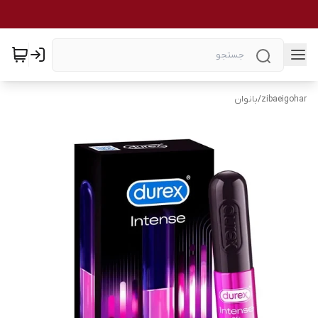
zibaeigohar
/
بانوان