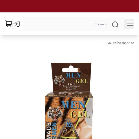
zibaeigohar
/
اقایان