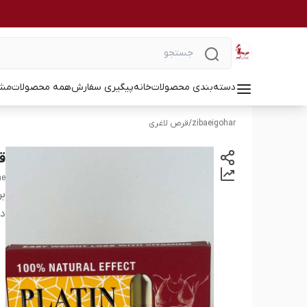
دسته‌بندی محصولات
خانه
پیگیری سفارش
همه محصولات
مشا
zibaeigohar
/
قرص لاغری
قرص
ne
بر
دس