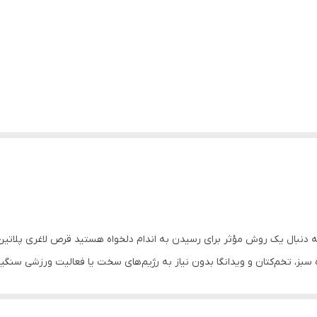
ؤثر برای رسیدن به اندام دلخواه هستید قرص لاغری پلاتین ۳۵تایی گزینه ایده‌آلی برای شماست. ای
ه سبز، تخم‌کتان و ویدانگا بدون نیاز به رژیم‌های سخت یا فعالیت ورزشی سنگ
مل مزایا، روش مصرف، نکات ایمنی و نحوه خرید مطمئن این محصول پرداختیم تا