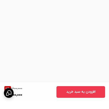
4.
راهنمای تخصصی مصرف:
شامل دستور کامل استفاده از محصولات
برای رسیدن به بهترین نتیجه
⸻
طرز استفاده صحیح
1. ابتدا پوست خود را با
صابون گیاهی گامنو
به خوبی بشویید تا چربی و
آلودگی‌ها از بین برود.
2. سپس با
اسکراب لایه‌بردار گامنو
به مدت ۳ تا ۵ دقیقه به‌صورت
دورانی ماساژ دهید و آبکشی کنید.
3. پس از خشک کردن پوست، مقدار کمی از
کرم سفیدکننده گامنو
را
روی پوست بمالید و ماساژ دهید تا جذب شود.
4. این مراحل را
روزانه یک تا دو بار
(صبح و شب) تکرار کنید.
1,600,000
12
%
⸻
افزودن به سبد خرید
1,400,000
نکات مهم در استفاده
• برای نتیجه بهتر، مصرف مداوم
به مدت ۲ تا ۴ هفته
توصیه می‌شود.