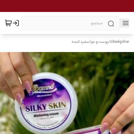
zibaeigohar
/
پوست و مو
/
سفید کننده