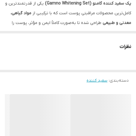
پک سفید کننده گامنو (Gamno Whitening Set)
یکی از قدرتمندترین و
کامل‌ترین محصولات مراقبتی پوست است که با ترکیبی از
مواد گیاهی،
معدنی و طبیعی
طراحی شده تا به‌صورت کاملاً ایمن و مؤثر، پوست را
چند درجه روشن‌تر، شفاف‌تر و جوان‌تر
کند.
این پک شامل
۴ محصول اصلی
است:
نظرات
1.
کرم سفیدکننده قوی گامنو
2.
اسکراب لایه‌بردار پوست گامنو
3.
صابون گیاهی روشن‌کننده صورت و بدن
دسته‌بندی
:
سفید کننده
4.
دفترچه راهنمای تخصصی مصرف و مراقبت پوستی
پک گامنو به‌صورت تخصصی در لابراتوارهای معتبر گیاهی تولید شده و
فرمولاسیون آن بر پایه عصاره‌های طبیعی و ویتامین‌های ترمیم‌کننده
پوست است. این محصول با از بین بردن سلول‌های مرده و لکه‌های
پوستی، باعث ر
وشن شدن یکنواخت و درخشان پوست در مدت کوتاه
می‌شود.