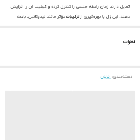
تمایل دارند زمان رابطه جنسی را کنترل کرده و کیفیت آن را افزایش
دهند. این ژل با بهره‌گیری از
ترکیبات
مؤثر مانند لیدوکائین، باعث
کاهش حساسیت آلت تناسلی می‌شود و در نتیجه، زمان رسیدن به
اوج لذت جنسی را به تعویق می‌اندازد.
نظرات
در فرمولاسیون ژل تاخیری پلی ژل، از مواد پایه آبی استفاده شده که
جذب بالایی دارد و هیچ‌گونه احساس چسبندگی یا سنگینی پس از
استفاده باقی نمی‌گذارد. این ویژگی باعث می‌شود استفاده از این ژل
دسته‌بندی
:
اقایان
آسان، سریع و بدون دردسر باشد.
ویژگی‌های مهم ژل تاخیری پلی ژل
حاوی لیدوکائین برای کاهش تحریک‌پذیری
پایه آبی برای جذب سریع و سازگار با پوست
فاقد بو، رنگ و مواد حساسیت‌زا
بدون عوارض جانبی پوستی مانند التهاب یا خارش
مناسب برای انواع پوست حتی پوست‌های حساس