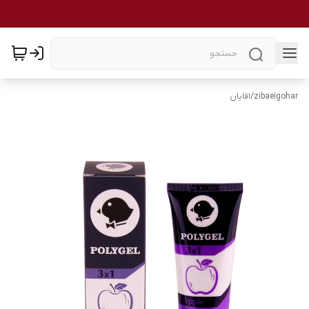
zibaeigohar
/
اقایان