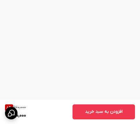
970,000
8
%
افزودن به سبد خرید
890,000