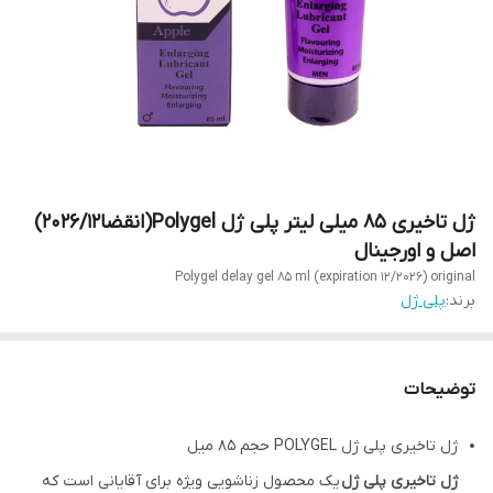
ژل تاخیری 85 میلی لیتر پلی ژل Polygel(انقضا2026/12)
اصل و اورجینال
Polygel delay gel 85 ml (expiration 12/2026) original
برند:
پلی ژل
توضیحات
ژل تاخیری پلی ژل POLYGEL حجم 85 میل
ژل تاخیری پلی ژل
یک محصول زناشویی ویژه برای آقایانی است که