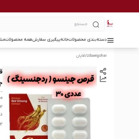
دسته‌بندی محصولات
خانه
پیگیری سفارش
همه محصولات
مشا
zibaeigohar
/
اقایان
جن
 –
ne
بر
دس
بر