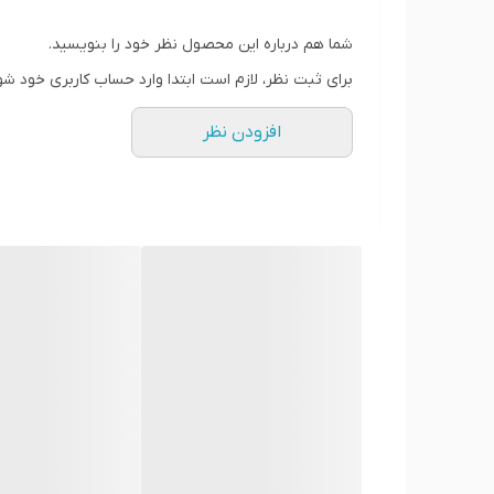
•
تقویت قوای جنسی و افزایش میل و توان آقایان و بان
• کمک به
بهبود تمرکز، حافظه و عملکرد ذهنی
شما هم درباره این محصول نظر خود را بنویسید.
• افزایش
جریان خون و بهبود عملکرد عمومی بدن
برای ثبت نظر، لازم است ابتدا وارد حساب کاربری خود شو
• اثرات ضد استرس و کمک به
تنظیم خلق و انرژی
افزودن نظر
• مناسب برای دوران کاری سنگین، ضعف جسمی و کاه
⸻
ترکیبات کلیدی:
•
عصاره ریشه جینسینگ قرمز کره‌ای
•
ویتامین‌های گروه B
برای افزایش انرژی
•
جینکو بیلوبا
جهت تقویت حافظه و تمرکز
•
مینرال‌های ضروری
برای بهبود متابولیسم بدن
⸻
نحوه مصرف:
• روزانه
یک تا دو عدد
همراه با یک لیوان آب مصرف شود