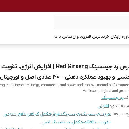
وره رایگان خرید
قرص لاغری
بانوان
تماس با ما
قرص رد جینسینگ Red Ginseng | افزایش انرژی، ت
سی و بهبود عملکرد ذهنی – ۳۰ عددی اصل و اورجینال
ng Pills | Increase energy, enhance sexual power and improve mental performance
30 pieces, original and genui
ند:
رد جنسینگ
ته‌بندی
:
اقایان
چسب‌ها :
خرید جینسینگ
،
جینسینگ قرمز
،
مکمل گیاهی تقویت بدن
،
تقویت حافظه
،
مکمل جینسینگ اصل
،