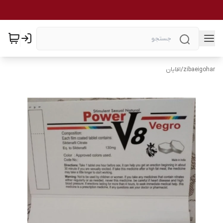
zibaeigohar
/
اقایان