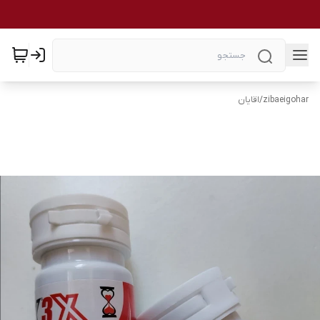
zibaeigohar
/
اقایان