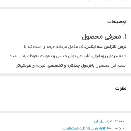
توضیحات
1. معرفی محصول
قرص ناترکس سه ایکس
یک مکمل مردانه حرفه‌ای است که با
هدف
درمان زودانزالی، افزایش توان جنسی و تقویت نعوظ
طراحی شده
است. این محصول با
فرمول چندکاره و تخصصی
، تجربه‌ای
طولانی‌تر،
کنترل‌شده و رضایت‌بخش
در رابطه جنسی برای آقایان فراهم می‌کند.
⸻
نظرات
2. ویژگی‌ها و مزایا
• کمک به
تاخیر در انزال و کنترل زمان رابطه
• ایجاد
نعوظ قوی و پایدار
دسته‌بندی
:
اقایان
• تقویت
قدرت و استقامت جنسی
برچسب‌ها :
افزایش نعوظ و استقامت
،