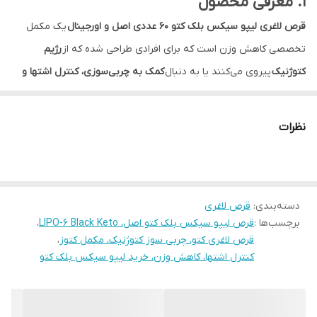
1. معرفی محصول
قرص لاغری لیپو سیکس بلک کتو ۶۰ عددی اصل و اورجینال
یک مکمل
تخصصی کاهش وزن است که برای افرادی طراحی شده که از
رژیم
کتوژنیک
پیروی می‌کنند یا به دنبال
کمک به چربی‌سوزی، کنترل اشتها و
افزایش انرژی
هستند. این محصول با بهره‌گیری از
کتون‌های خارجی
(BHB)
و ترکیبات پشتیبان کتوز، به افزایش سطح کتون‌ها و حمایت از
نظرات
فرآیند چربی‌سوزی در کنار رژیم غذایی مناسب کمک می‌کند.
⸻
2. ویژگی‌ها و مزایا
دسته‌بندی
:
قرص لاغری
* کمک به
چربی‌سوزی و کاهش وزن
برچسب‌ها :
قرص لیپو سیکس بلک کتو اصل، LIPO-6 Black Keto
،
* کمک به
ورود سریع‌تر به حالت کتوز
قرص لاغری کتو، چربی سوز کتوژنیک، مکمل کتوز
،
* کمک به
کنترل اشتها و کاهش هوس غذایی
کنترل اشتها، کاهش وزن، خرید لیپو سیکس بلک کتو
* کمک به
افزایش انرژی و تمرکز
* مناسب برای افراد پیرو
رژیم کتوژنیک