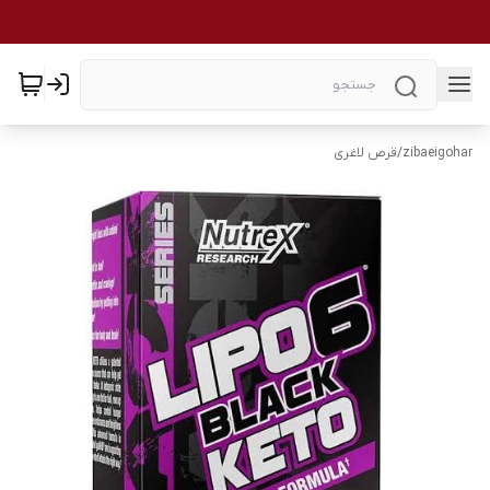
zibaeigohar
/
قرص لاغری