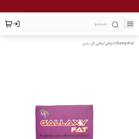
zibaeigohar
/
چاقی
/
چاقی کل بدن