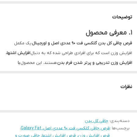
توضیحات
1. معرفی محصول
قرص چاقی کل بدن گلکسی فت ۹۰ عددی اصل و اورجینال
یک مکمل
افزایش وزن است که برای افرادی طراحی شده که به دنبال
افزایش اشتها،
افزایش وزن تدریجی و پرتر شدن فرم بدن
هستند. این محصول
با
ترکیبات مغذی و گیاهی،
می‌تواند در کنار یک رژیم غذایی مناسب به
افزایش کالری دریافتی و بهبود وضعیت تغذیه کمک کند.
گلکسی فت
نظرات
معمولاً برای افرادی که از کمبود وزن یا اشتهای پایین رنج می‌برند، مورد
استفاده قرار می‌گیرد.
⸻
2. ویژگی‌ها و مزایا
دسته‌بندی
:
چاقی کل بدن
برچسب‌ها :
قرص چاقی گلکسی فت ۹۰ عددی اصل، Galaxy Fat
،
* کمک به
افزایش اشتها
قرص افزایش وزن، قرص افزایش اشتها، چاقی صورت و