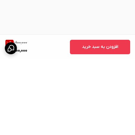
قرص چاقی کل بدن گلکسی فت ۹۰ عددی اصل و اورجینال
گزینه‌ای
مناسب برای افرادی است که به دنبال
افزایش اشتها، افزایش وزن، پرتر
شدن صورت و بهبود فرم بدن
هستند. استفاده منظم از این مکمل در
کنار رژیم غذایی مناسب و سبک زندگی سالم می‌تواند به رسیدن به وزن
1,900,000
10
%
ایده‌آل کمک کند.
افزودن به سبد خرید
1,700,000
برگشت به بالا