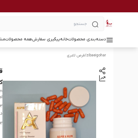
دسته‌بندی محصولات
خانه
پیگیری سفارش
همه محصولات
مشا
zibaeigohar
/
قرص لاغری
کا
sm
al
بر
دس
بر