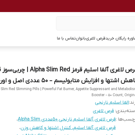
وره رایگان خرید
قرص لاغری
بانوان
تماس با ما
قرص لاغری آلفا اسلیم قرمز Alpha Slim Red 
هش اشتها و افزایش متابولیسم – ۵۰ عددی اصل و اورجینال
 Slim Red Slimming Pills | Powerful Fat Burner, Appetite Suppressant and Metaboli
Booster – 50 Count, Origin
ند:
الفا اسلیم نارنجی
ته‌بندی
:
قرص لاغری
چسب‌ها :
قرص لاغری آلفا اسلیم نارنجی 50عددی Alpha Slim
،
قرص لاغری آلفا اسلیم، کنترل اشتها و کاهش وزن
،