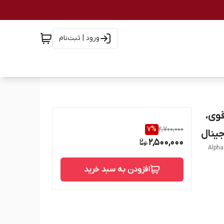
ورود | ثبت‌نام
| چربی‌سوز قوی،
7
%
2,700,000
2,500,000
Alpha
افزودن به سبد خرید