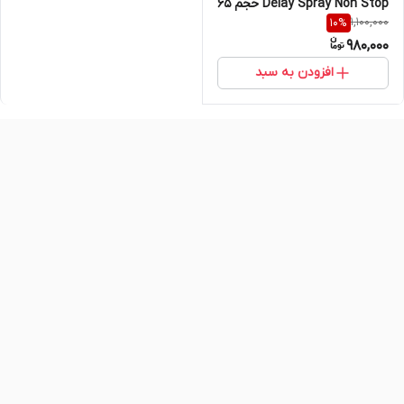
Delay Spray Non Stop حجم ۶۵
1,100,000
10
%
میل اصل و اورجینال
980,000
افزودن به سبد