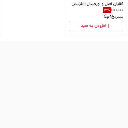
آقایان اصل و اورجینال | افزایش
1,100,000
13
%
جذابیت و تحریک طبیعی
950,000
افزودن به سبد