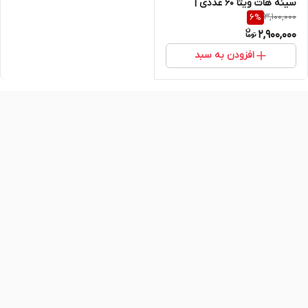
سینه هات ویتا ۶۰ عددی |
3,100,000
6
%
افزایش حجم، فرم‌دهی و سفتی
2,900,000
سینه | اصل و اورجینال
افزودن به سبد