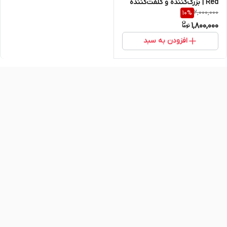
Red | بزرگ‌کننده و کلفت‌کننده
2,000,000
10
%
فوری آلت آقایان – اصل و
1,800,000
اورجینال تایلند
افزودن به سبد