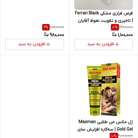
عددی– اصل و اورجینال
قرص فراری مشکی Ferrari Black
| تاخیری و تقویت نعوظ آقایان
1,080,000
1,200,000
9
%
8
%
بدون ترا – ۸ عددی اصل و
980,000
1,100,000
اورجینال
افزودن به سبد
افزودن به سبد
ژل مکس من طلایی Maxman
Gold Gel | سه‌کاره افزایش سایز،
2,000,000
10
%
حجم‌دهی و تاخیری با تقویت