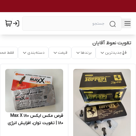
تقویت نعوظ آقایان
جدیدترین
برندها
قیمت
دسته‌بندی
فقط محص
قرص مکس ایکس ۱۸۰ Max X
180 | تقویت توان، افزایش انرژی
و بهبود عملکرد جنسی آقایان 30