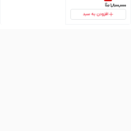
1,800,000
نعوظ – اصل و اورجینال تایلند
دارای هولوگرام
افزودن به سبد