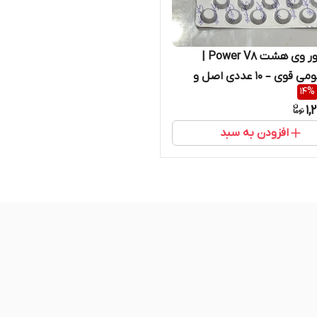
قرص پاور وی هشت Power V8 |
آلومینیومی قوی – ۱۰ عددی اصل و
14
%
ل
1,
افزودن به سبد