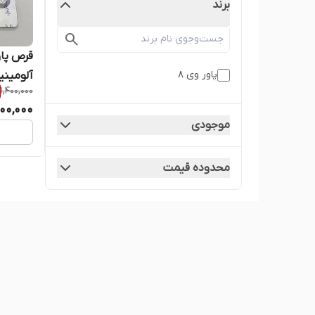
برند
پاور وی 8
1,400,000
اورجینا
200,000
موجودی
محدوده قیمت