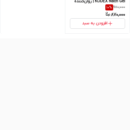
KODEX Nach Gel | روان‌کننده
970,000
10
%
تخصصی بانوان با رطوبت‌دهی
870,000
طولانی‌مدت – ۹۰ میلی‌لیتر اصل و
اورجینال
افزودن به سبد