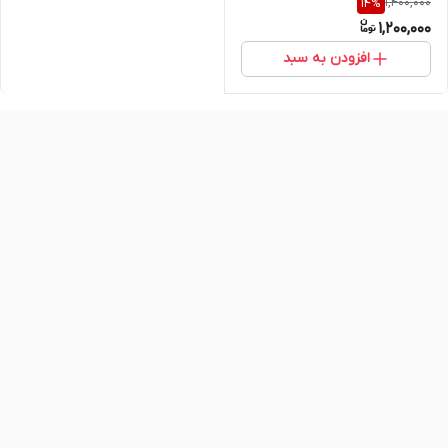
1,400,000
14
%
حجم، فرم‌دهی و سفتی سینه –
1,200,000
۶۰ عددی اصل و اورجینال
افزودن به سبد