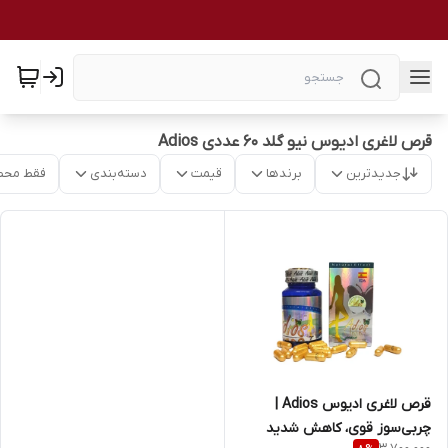
قرص لاغری ادیوس نیو گلد 60 عددی Adios
جدیدترین
برندها
قیمت
دسته‌بندی
فقط محص
قرص لاغری ادیوس Adios |
چربی‌سوز قوی، کاهش شدید