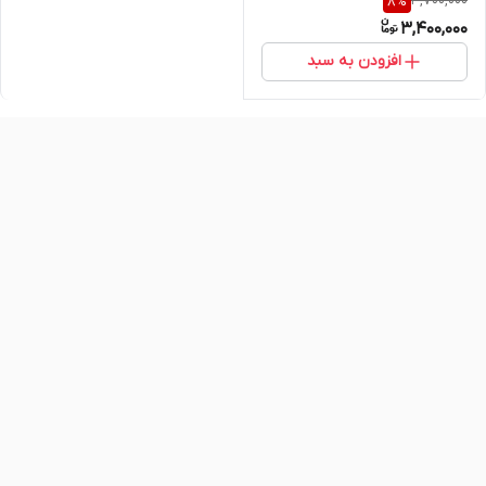
3,700,000
8
%
اشتها و لاغری سریع شکم و پهلو
3,400,000
– ۶۰ عددی اصل و اورجینال
افزودن به سبد