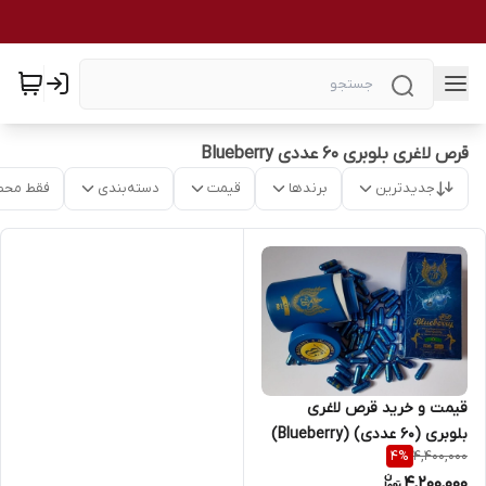
قرص لاغری بلوبری 60 عددی Blueberry
جدیدترین
برندها
قیمت
دسته‌بندی
فقط محص
قیمت و خرید قرص لاغری
بلوبری (60 عددی) (Blueberry)
4,400,000
4
%
اصل و اورجینال
4,200,000