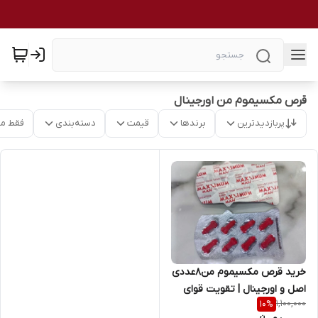
قرص مکسیموم من اورجینال
پربازدیدترین
برندها
قیمت
دسته‌بندی
فقط م
خرید قرص مکسیموم من8عددی
اصل و اورجینال | تقویت قوای
1,100,000
10
%
جنسی و افزایش توان آقایان