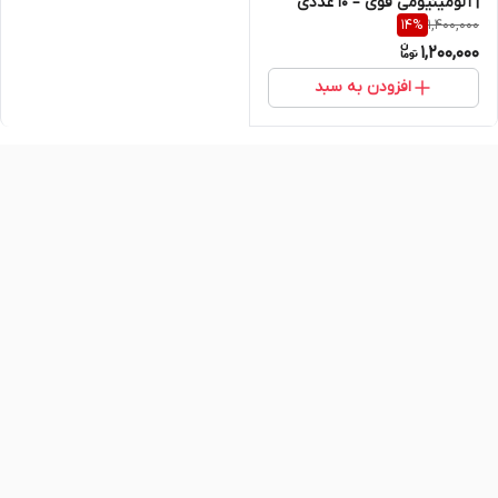
| آلومینیومی قوی – ۱۰ عددی
1,400,000
14
%
اصل و اورجینال
1,200,000
افزودن به سبد