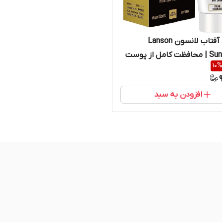
کرم ضد آفتاب لانسون Lanson
Sunscreen | محافظت کامل از پوست
10
در برابر اشعه‌های UV – اصل و
ل
افزودن به سبد