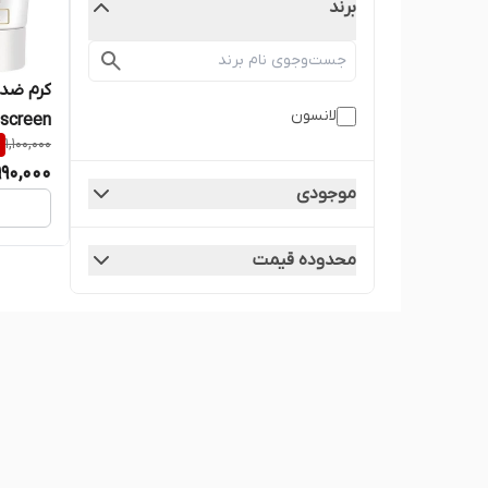
برند
لانسون
%
1,100,000
990,000
اورجینا
موجودی
محدوده قیمت