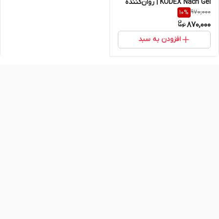
KODEX Nach Gel | روان‌کننده
970,000
10
%
تخصصی بانوان با رطوبت‌دهی
870,000
طولانی‌مدت – ۹۰ میلی‌لیتر اصل و
اورجینال
افزودن به سبد