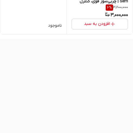
Slim | چربی‌سوز قوی، کنترل
اشتها و افزایش انرژی – ۳۰ عددی
3,200,000
6
%
اشتها و افزایش انرژی – ۹۰ عددی
اصل و اورجینال
3,000,000
اصل و اورجینال
افزودن به سبد
ناموجود