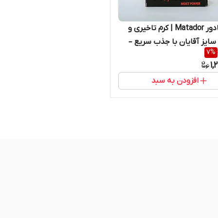
کرم ماتادور Matador | کرم تاخیری و
سایز آقایان با جذب سریع –
7
%
نادا، اصل و اورجینال
1,
افزودن به سبد