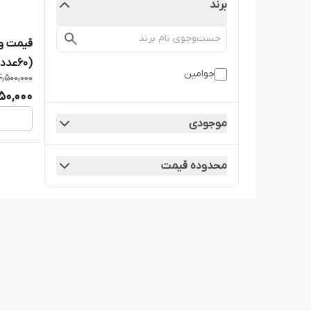
برند
قیمت و 
(60عدد) (Juvamine) اصل و اورجینال
جوامین
4,500,000
50,000
موجودی
محدوده قیمت