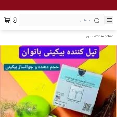
zibaeigohar
/
بانوان