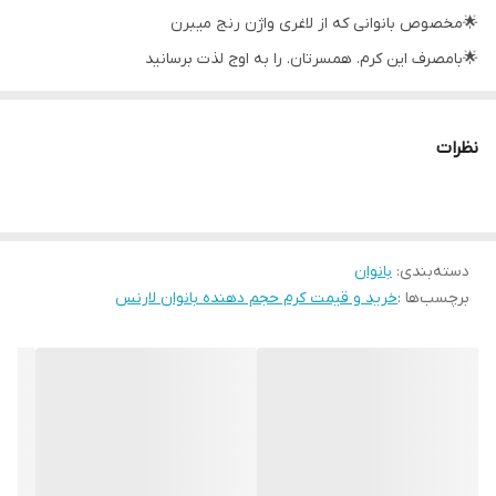
🌟مخصوص بانوانی که از لاغری واژن رنج میبرن
🌟بامصرف این کرم. همسرتان. را به اوج لذت برسانید
با بالا رفتن سن تمام قسمت های بدن ما شروع به پیری می‌کنه از طرفی
زایمان هم تاثیر منفی در زیبایی واژن خانم ها داره😢
نظرات
پس خانوم ها از بیکینی و زیباییش غفلت نکنید که خودتون میدونید
چه نقشی در ت.ح.ر.ی.ک آقایون داره🙊🔥
دسته‌بندی
:
بانوان
برچسب‌ها :
خرید و قیمت کرم حجم دهنده بانوان لارنس