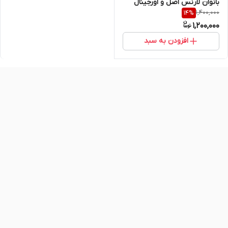
بانوان لارنس اصل و اورجینال
1,400,000
14
%
1,200,000
افزودن به سبد